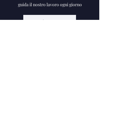
guida il nostro lavoro ogni giorno
Chi siamo
HABITO S.r.l.
Costruzioni Generali
P.IVA - C.F: 02634820209