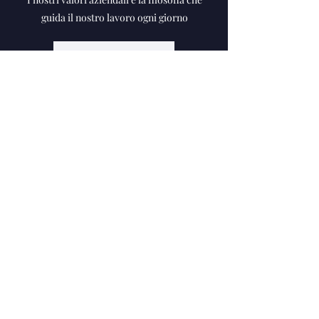
guida il nostro lavoro ogni giorno
Chi siamo
HABITO S.r.l.
Costruzioni Generali
P.IVA - C.F: 02634820209